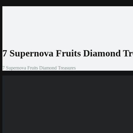
Home
Casinos
Bonis
Slots
Entw
News
7 Supernova Fruits Diamond Tr
7 Supernova Fruits Diamond Treasures