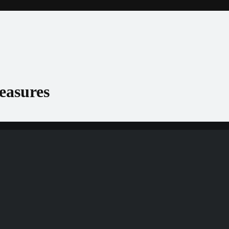
ickler
easures