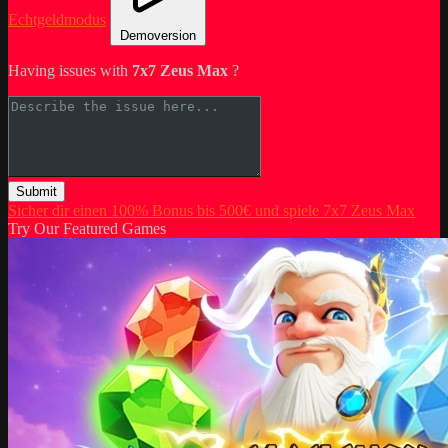
Echtgeldmodus
Demoversion
Having issues with
7x7 Zeus Max
?
Submit
Sicher dir einen 100% Bonus bis 500€ und spiele 7x7 Zeus Max
Try Our Featured Games