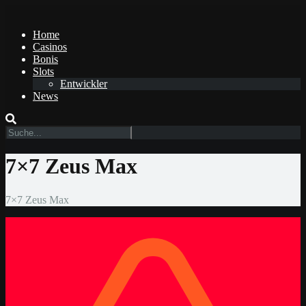
Home
Casinos
Bonis
Slots
Entwickler
News
7×7 Zeus Max
7×7 Zeus Max