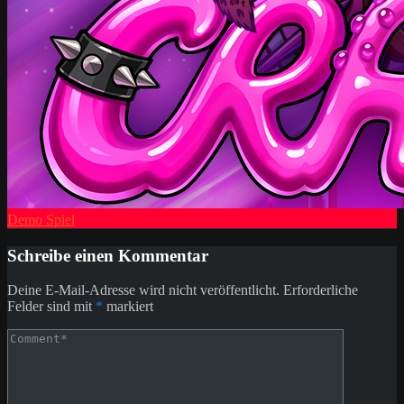
Demo Spiel
Schreibe einen Kommentar
Deine E-Mail-Adresse wird nicht veröffentlicht.
Erforderliche
Felder sind mit
*
markiert