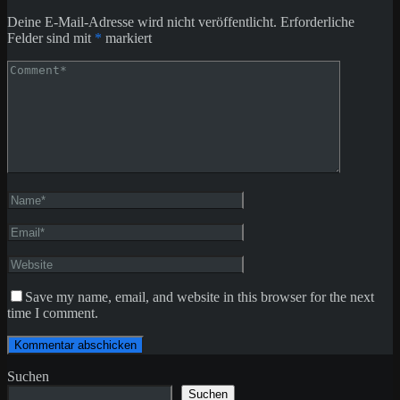
Deine E-Mail-Adresse wird nicht veröffentlicht.
Erforderliche
Felder sind mit
*
markiert
Save my name, email, and website in this browser for the next
time I comment.
Suchen
Suchen