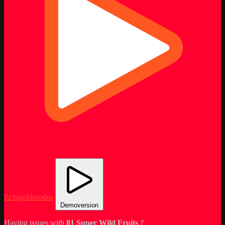
Echtgeldmodus
Demoversion
Having issues with
81 Super Wild Fruits
?