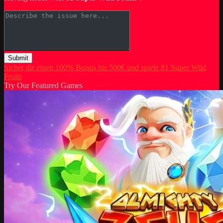
Submit
Sicher dir einen 100% Bonus bis 500€ und spiele 81 Super Wild
Fruits
Try Our Featured Games