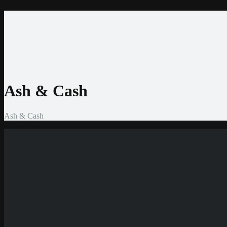
Home
Casinos
Bonis
Slots
Entw
News
Ash & Cash
Ash & Cash