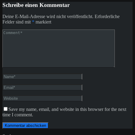
Schreibe einen Kommentar
Deine E-Mail-Adresse wird nicht veröffentlicht.
Erforderliche
Felder sind mit
*
markiert
Save my name, email, and website in this browser for the next
time I comment.