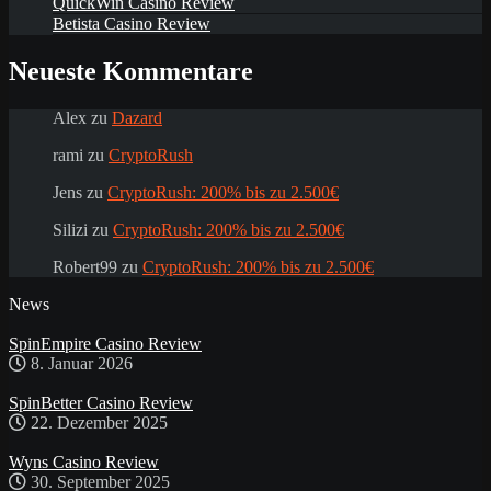
QuickWin Casino Review
Betista Casino Review
Neueste Kommentare
Alex
zu
Dazard
rami
zu
CryptoRush
Jens
zu
CryptoRush: 200% bis zu 2.500€
Silizi
zu
CryptoRush: 200% bis zu 2.500€
Robert99
zu
CryptoRush: 200% bis zu 2.500€
News
SpinEmpire Casino Review
8. Januar 2026
SpinBetter Casino Review
22. Dezember 2025
Wyns Casino Review
30. September 2025