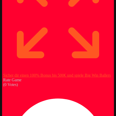
Sicher dir einen 100% Bonus bis 500€ und spiele Big Win Ballers
Rate Game
(
0
Votes)