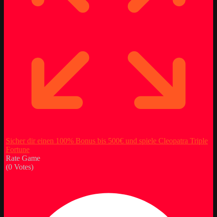
Sicher dir einen 100% Bonus bis 500€ und spiele Cleopatra Triple
Fortune
Rate Game
(
0
Votes)