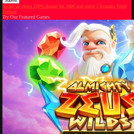
Submit
Sicher dir einen 100% Bonus bis 500€ und spiele Cleopatra Triple
Fortune
Try Our Featured Games