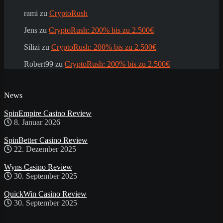
rami
zu
CryptoRush
Jens
zu
CryptoRush: 200% bis zu 2.500€
Silizi
zu
CryptoRush: 200% bis zu 2.500€
Robert99
zu
CryptoRush: 200% bis zu 2.500€
News
SpinEmpire Casino Review
8. Januar 2026
SpinBetter Casino Review
22. Dezember 2025
Wyns Casino Review
30. September 2025
QuickWin Casino Review
30. September 2025