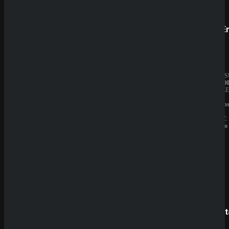
Prestige
SpinE
BESITZER:
JAHRES
Aurevia
10.000.0
IT
BESITZE
Group
GBL
LIZENZ:
Solution
Curacao
N.V.
LIZENZ:
Curacao
SpinBetter
Betist