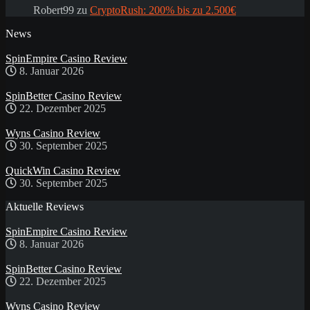
Robert99
zu
CryptoRush: 200% bis zu 2.500€
News
SpinEmpire Casino Review
8. Januar 2026
SpinBetter Casino Review
22. Dezember 2025
Wyns Casino Review
30. September 2025
QuickWin Casino Review
30. September 2025
Aktuelle Reviews
SpinEmpire Casino Review
8. Januar 2026
SpinBetter Casino Review
22. Dezember 2025
Wyns Casino Review