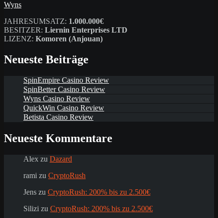
Wyns
JAHRESUMSATZ:
1.000.000€
BESITZER:
Liernin Enterprises LTD
LIZENZ:
Komoren (Anjouan)
Neueste Beiträge
SpinEmpire Casino Review
SpinBetter Casino Review
Wyns Casino Review
QuickWin Casino Review
Betista Casino Review
Neueste Kommentare
Alex
zu
Dazard
rami
zu
CryptoRush
Jens
zu
CryptoRush: 200% bis zu 2.500€
Silizi
zu
CryptoRush: 200% bis zu 2.500€