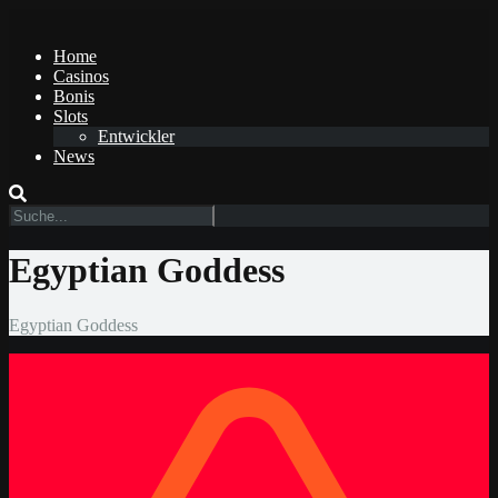
Home
Casinos
Bonis
Slots
Entwickler
News
Egyptian Goddess
Egyptian Goddess