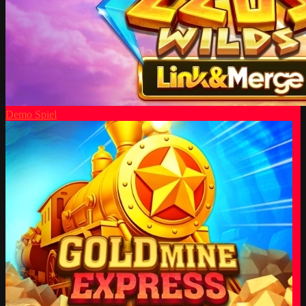
Demo Spiel