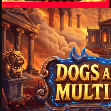
Demo Spiel