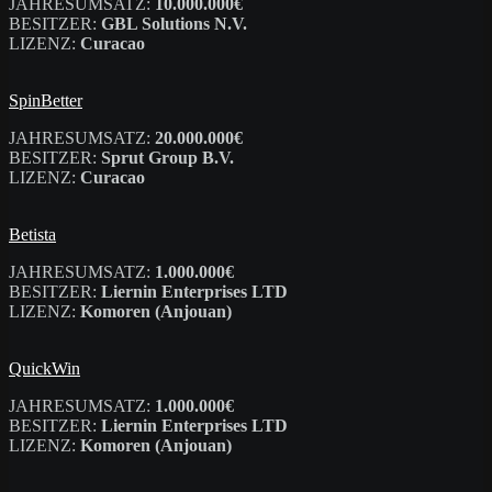
JAHRESUMSATZ:
10.000.000€
BESITZER:
GBL Solutions N.V.
LIZENZ:
Curacao
SpinBetter
JAHRESUMSATZ:
20.000.000€
BESITZER:
Sprut Group B.V.
LIZENZ:
Curacao
Betista
JAHRESUMSATZ:
1.000.000€
BESITZER:
Liernin Enterprises LTD
LIZENZ:
Komoren (Anjouan)
QuickWin
JAHRESUMSATZ:
1.000.000€
BESITZER:
Liernin Enterprises LTD
LIZENZ:
Komoren (Anjouan)