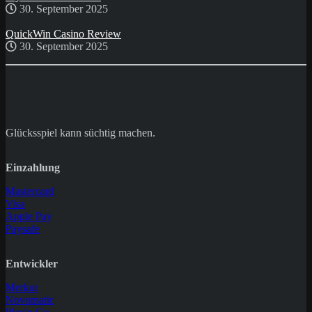
30. September 2025
QuickWin Casino Review
30. September 2025
Glücksspiel kann süchtig machen.
Einzahlung
Mastercard
Visa
Apple Pay
Paysafe
Entwickler
Merkur
Novomatic