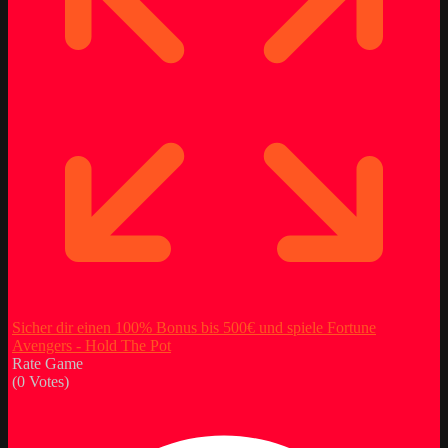
Sicher dir einen 100% Bonus bis 500€ und spiele Fortune
Avengers - Hold The Pot
Rate Game
(
0
Votes)