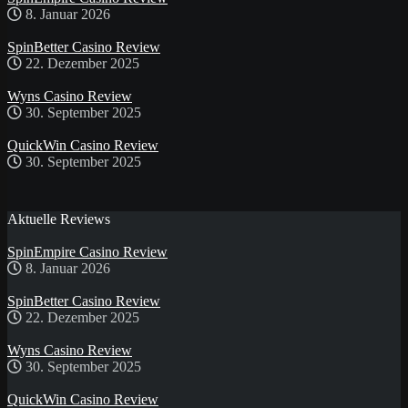
8. Januar 2026
SpinBetter Casino Review
22. Dezember 2025
Wyns Casino Review
30. September 2025
QuickWin Casino Review
30. September 2025
Aktuelle Reviews
SpinEmpire Casino Review
8. Januar 2026
SpinBetter Casino Review
22. Dezember 2025
Wyns Casino Review
30. September 2025
QuickWin Casino Review