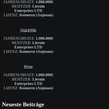
JAHRESUMSATZ:
1.000.000€
BESITZER:
Liernin
Enterprises LTD
LIZENZ:
Komoren (Anjouan)
QuickWin
JAHRESUMSATZ:
1.000.000€
BESITZER:
Liernin
Enterprises LTD
LIZENZ:
Komoren (Anjouan)
Wyns
JAHRESUMSATZ:
1.000.000€
BESITZER:
Liernin
Enterprises LTD
LIZENZ:
Komoren (Anjouan)
Neueste Beiträge