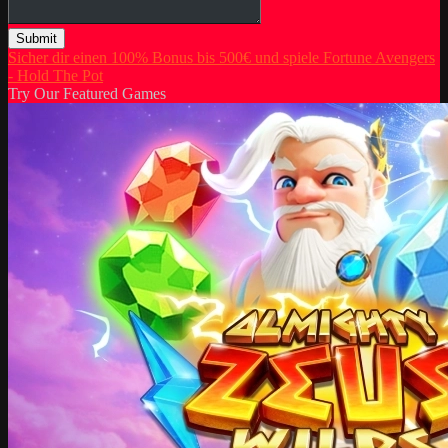
Submit
Sicher dir einen 100% Bonus bis 500€ und spiele Fortune Avengers
- Hold The Pot
Try Our Featured Games