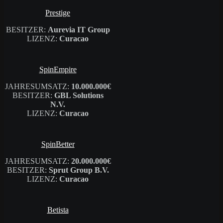
Prestige
BESITZER:
Aurevia IT Group
LIZENZ:
Curacao
SpinEmpire
JAHRESUMSATZ:
10.000.000€
BESITZER:
GBL Solutions
N.V.
LIZENZ:
Curacao
SpinBetter
JAHRESUMSATZ:
20.000.000€
BESITZER:
Sprut Group B.V.
LIZENZ:
Curacao
Betista