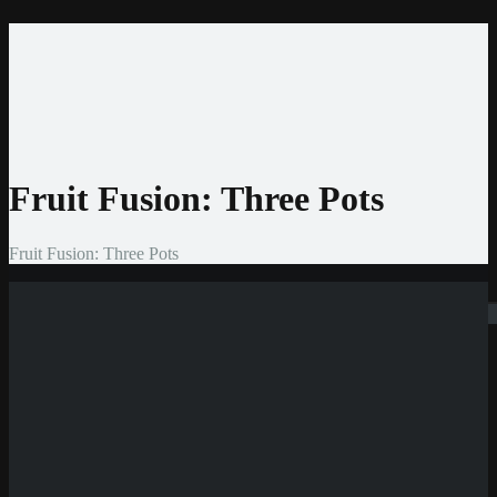
Home
Casinos
Bonis
Slots
Entwickler
News
Fruit Fusion: Three Pots
Fruit Fusion: Three Pots
Suchen
Neue Casinos