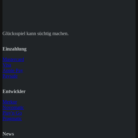
Glücksspiel kann süchtig machen.
Einzahlung
Mastercard
Visa
Apple Pay
Paysafe
Entwickler
Merkur
Novomatic
Play'n Go
Pragmatic
News