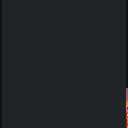
Demo Spiel