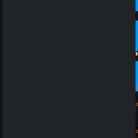
Casino
Review
Betista
Casino
Review
Neueste
Kommenta
Alex
zu
Dazard
rami
zu
CryptoRus
Jens
zu
CryptoRush
200% bis
zu 2.500€
Silizi
zu
CryptoRush
200% bis