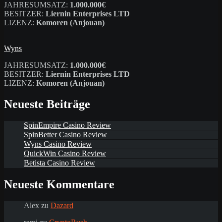
JAHRESUMSATZ:
1.000.000€
BESITZER:
Liernin Enterprises LTD
LIZENZ:
Komoren (Anjouan)
Wyns
JAHRESUMSATZ:
1.000.000€
BESITZER:
Liernin Enterprises LTD
LIZENZ:
Komoren (Anjouan)
Neueste Beiträge
SpinEmpire Casino Review
SpinBetter Casino Review
Wyns Casino Review
QuickWin Casino Review
Betista Casino Review
Neueste Kommentare
Alex
zu
Dazard