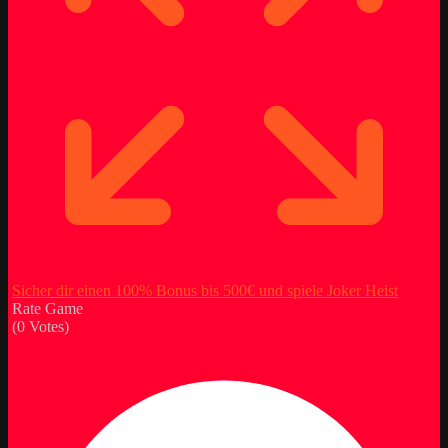
Sicher dir einen 100% Bonus bis 500€ und spiele Joker Heist
Rate Game
(
0
Votes)