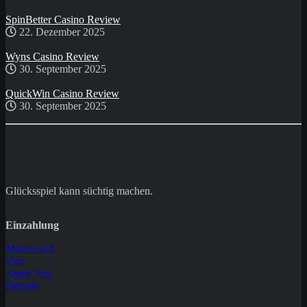
SpinBetter Casino Review
22. Dezember 2025
Wyns Casino Review
30. September 2025
QuickWin Casino Review
30. September 2025
Glücksspiel kann süchtig machen.
Einzahlung
Mastercard
Visa
Apple Pay
Paysafe