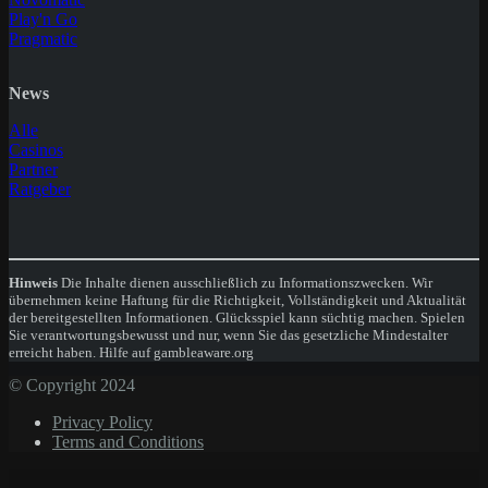
Play'n Go
Pragmatic
News
Alle
Casinos
Partner
Ratgeber
Hinweis
Die Inhalte dienen ausschließlich zu Informationszwecken. Wir
übernehmen keine Haftung für die Richtigkeit, Vollständigkeit und Aktualität
der bereitgestellten Informationen. Glücksspiel kann süchtig machen. Spielen
Sie verantwortungsbewusst und nur, wenn Sie das gesetzliche Mindestalter
erreicht haben. Hilfe auf gambleaware.org
© Copyright 2024
Privacy Policy
Terms and Conditions