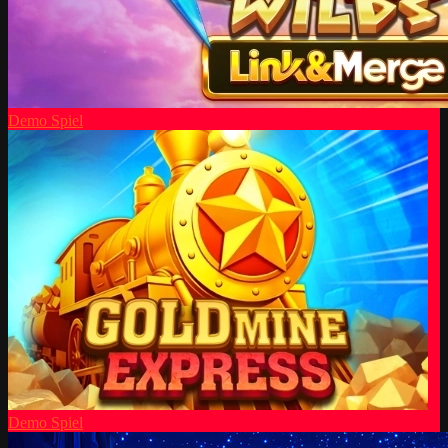
Demo Spiel
Demo Spiel