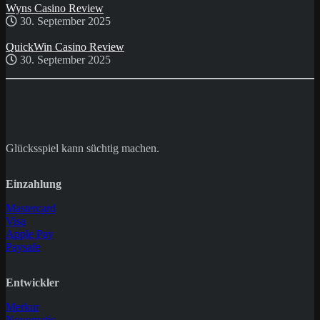
Wyns Casino Review
30. September 2025
QuickWin Casino Review
30. September 2025
Glücksspiel kann süchtig machen.
Einzahlung
Mastercard
Visa
Apple Pay
Paysafe
Entwickler
Merkur
Novomatic