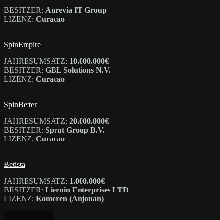
BESITZER:
Aurevia IT Group
LIZENZ:
Curacao
SpinEmpire
JAHRESUMSATZ:
10.000.000€
BESITZER:
GBL Solutions N.V.
LIZENZ:
Curacao
SpinBetter
JAHRESUMSATZ:
20.000.000€
BESITZER:
Sprut Group B.V.
LIZENZ:
Curacao
Betista
JAHRESUMSATZ:
1.000.000€
BESITZER:
Liernin Enterprises LTD
LIZENZ:
Komoren (Anjouan)