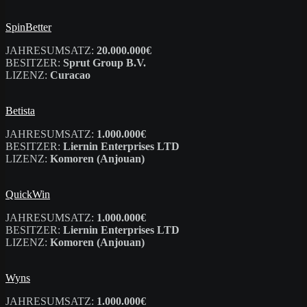
SpinBetter
JAHRESUMSATZ:
20.000.000€
BESITZER:
Sprut Group B.V.
LIZENZ:
Curacao
Betista
JAHRESUMSATZ:
1.000.000€
BESITZER:
Liernin Enterprises LTD
LIZENZ:
Komoren (Anjouan)
QuickWin
JAHRESUMSATZ:
1.000.000€
BESITZER:
Liernin Enterprises LTD
LIZENZ:
Komoren (Anjouan)
Wyns
JAHRESUMSATZ:
1.000.000€