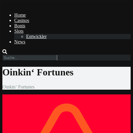
Home
Casinos
Bonis
Slots
Entwickler
News
Oinkin‘ Fortunes
Oinkin‘ Fortunes