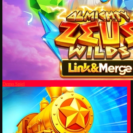
Demo Spiel