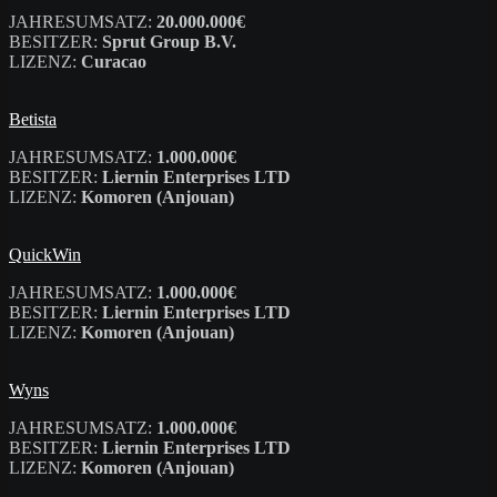
JAHRESUMSATZ:
20.000.000€
BESITZER:
Sprut Group B.V.
LIZENZ:
Curacao
Betista
JAHRESUMSATZ:
1.000.000€
BESITZER:
Liernin Enterprises LTD
LIZENZ:
Komoren (Anjouan)
QuickWin
JAHRESUMSATZ:
1.000.000€
BESITZER:
Liernin Enterprises LTD
LIZENZ:
Komoren (Anjouan)
Wyns
JAHRESUMSATZ:
1.000.000€
BESITZER:
Liernin Enterprises LTD
LIZENZ:
Komoren (Anjouan)