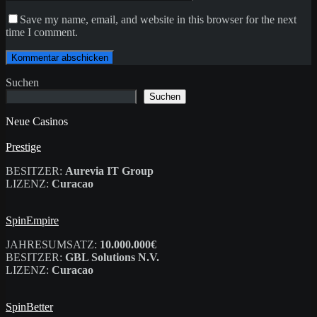
Save my name, email, and website in this browser for the next
time I comment.
Suchen
Suchen
Neue Casinos
Prestige
BESITZER:
Aurevia IT Group
LIZENZ:
Curacao
SpinEmpire
JAHRESUMSATZ:
10.000.000€
BESITZER:
GBL Solutions N.V.
LIZENZ:
Curacao
SpinBetter