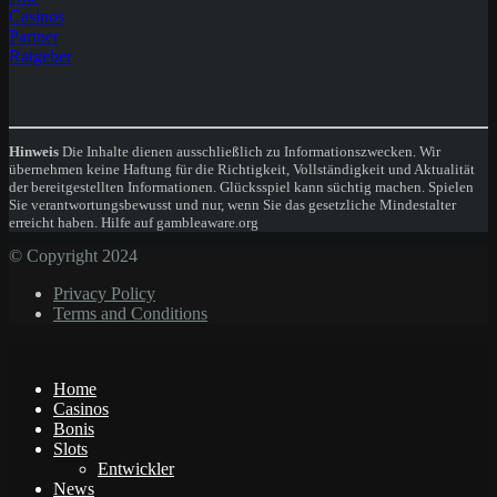
Casinos
Partner
Ratgeber
Hinweis
Die Inhalte dienen ausschließlich zu Informationszwecken. Wir
übernehmen keine Haftung für die Richtigkeit, Vollständigkeit und Aktualität
der bereitgestellten Informationen. Glücksspiel kann süchtig machen. Spielen
Sie verantwortungsbewusst und nur, wenn Sie das gesetzliche Mindestalter
erreicht haben. Hilfe auf gambleaware.org
© Copyright 2024
Privacy Policy
Terms and Conditions
Home
Casinos
Bonis
Slots
Entwickler
News