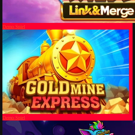
Demo Spiel
Demo Spiel