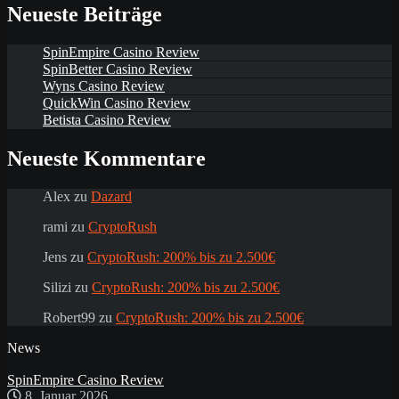
Neueste Beiträge
SpinEmpire Casino Review
SpinBetter Casino Review
Wyns Casino Review
QuickWin Casino Review
Betista Casino Review
Neueste Kommentare
Alex
zu
Dazard
rami
zu
CryptoRush
Jens
zu
CryptoRush: 200% bis zu 2.500€
Silizi
zu
CryptoRush: 200% bis zu 2.500€
Robert99
zu
CryptoRush: 200% bis zu 2.500€
News
SpinEmpire Casino Review
8. Januar 2026