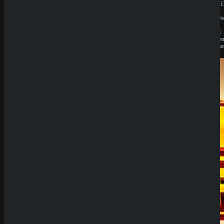
BESITZER:
BESITZE
Liernin
Liernin
Enterprises
Enterpri
LTD
LTD
LIZENZ:
LIZENZ:
Komoren
Komore
(Anjouan)
(Anjoua
Neueste
Beiträge
SpinEmpir
e Casino
Review
SpinBetter
Casino
Review
Wyns
Casino
Review
QuickWin