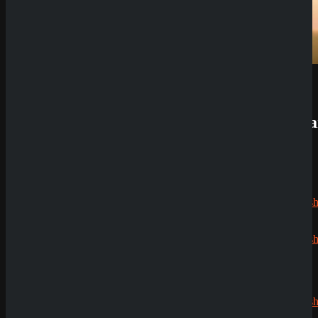
Casino
Review
Betista
Casino
Review
Neueste
Kommenta
Alex
zu
Dazard
rami
zu
CryptoRus
Jens
zu
CryptoRush
200% bis
zu 2.500€
Silizi
zu
CryptoRush
200% bis