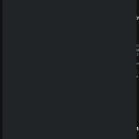
Prestige
SpinE
BESITZER:
JAHRES
Aurevia
10.000.0
IT
BESITZE
Group
GBL
LIZENZ:
Solution
Curacao
N.V.
LIZENZ:
Curacao
SpinBetter
Betist