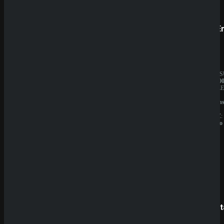
Prestige
SpinE
BESITZER:
JAHRES
Aurevia
10.000.0
IT
BESITZE
Group
GBL
LIZENZ:
Solution
Curacao
N.V.
LIZENZ:
Curacao
SpinBetter
Betist