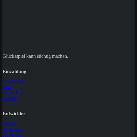
Glücksspiel kann süchtig machen.
Einzahlung
Mastercard
Visa
Apple Pay
Paysafe
Entwickler
Merkur
Novomatic
Play'n Go