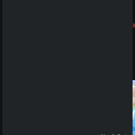
zu 2.500€
Echtgeldmodus
Robert99
Demoversion
zu
Having issues with
Selector Invaders
?
CryptoRush
200% bis
zu 2.500€
News
SpinEmpire Casino
Submit
Review
Sicher dir einen 100% Bonus bis 500€ und spiele
8. Januar 2026
Selector Invaders
SpinBetter Casino
Try Our Featured Games
Review
22. Dezember
2025
Wyns Casino Revie
30. September
2025
QuickWin Casino
Review
30. September
2025