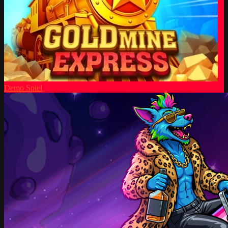
Demo Spiel