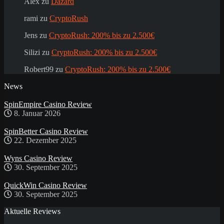
Alex
zu
Dazard
rami
zu
CryptoRush
Jens
zu
CryptoRush: 200% bis zu 2.500€
Silizi
zu
CryptoRush: 200% bis zu 2.500€
Robert99
zu
CryptoRush: 200% bis zu 2.500€
News
SpinEmpire Casino Review
8. Januar 2026
SpinBetter Casino Review
22. Dezember 2025
Wyns Casino Review
30. September 2025
QuickWin Casino Review
30. September 2025
Aktuelle Reviews