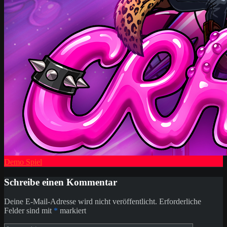
Demo Spiel
Schreibe einen Kommentar
Deine E-Mail-Adresse wird nicht veröffentlicht.
Erforderliche
Felder sind mit
*
markiert