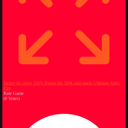
Sicher dir einen 100% Bonus bis 500€ und spiele Ultimate Aztec
Fire
Rate Game
(
0
Votes)