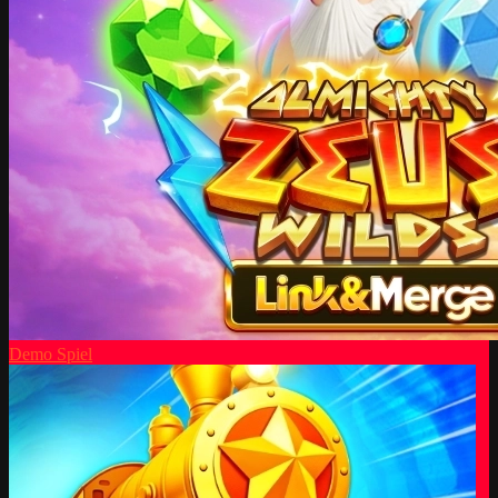
Demo Spiel