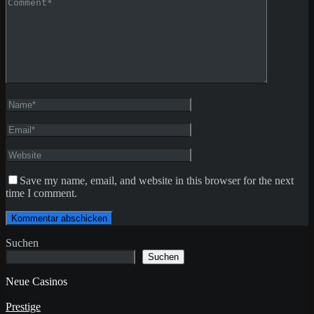
Save my name, email, and website in this browser for the next
time I comment.
Suchen
Suchen
Neue Casinos
Prestige