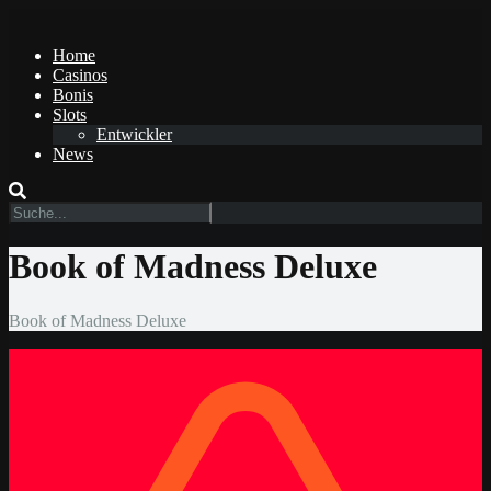
Home
Casinos
Bonis
Slots
Entwickler
News
Book of Madness Deluxe
Book of Madness Deluxe