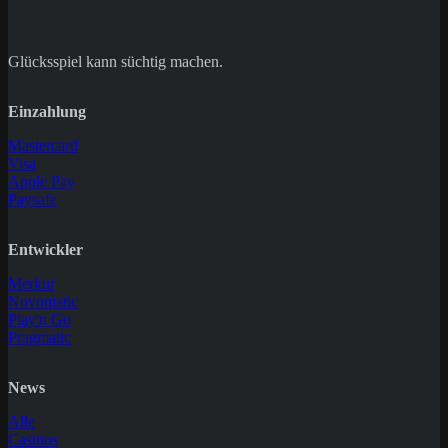
Glücksspiel kann süchtig machen.
Einzahlung
Mastercard
Visa
Apple Pay
Paysafe
Entwickler
Merkur
Novomatic
Play'n Go
Pragmatic
News
Alle
Casinos