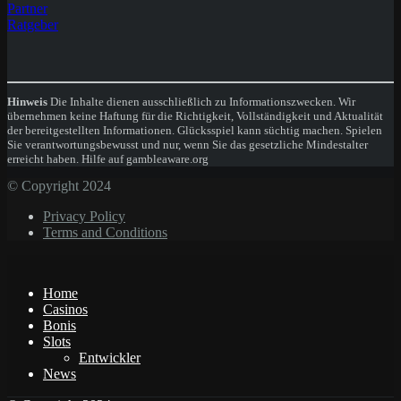
Partner
Ratgeber
Hinweis
Die Inhalte dienen ausschließlich zu Informationszwecken. Wir
übernehmen keine Haftung für die Richtigkeit, Vollständigkeit und Aktualität
der bereitgestellten Informationen. Glücksspiel kann süchtig machen. Spielen
Sie verantwortungsbewusst und nur, wenn Sie das gesetzliche Mindestalter
erreicht haben. Hilfe auf gambleaware.org
© Copyright 2024
Privacy Policy
Terms and Conditions
Home
Casinos
Bonis
Slots
Entwickler
News