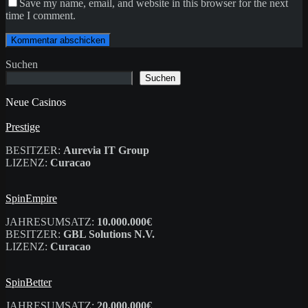
Save my name, email, and website in this browser for the next
time I comment.
Suchen
Suchen
Neue Casinos
Prestige
BESITZER:
Aurevia IT Group
LIZENZ:
Curacao
SpinEmpire
JAHRESUMSATZ:
10.000.000€
BESITZER:
GBL Solutions N.V.
LIZENZ:
Curacao
SpinBetter
JAHRESUMSATZ:
20.000.000€