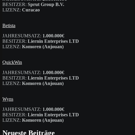
BESITZER:
Sprut Group B.V.
LIZENZ:
Curacao
Betista
JAHRESUMSATZ:
1.000.000€
BESITZER:
Liernin Enterprises LTD
LIZENZ:
Komoren (Anjouan)
QuickWin
JAHRESUMSATZ:
1.000.000€
BESITZER:
Liernin Enterprises LTD
LIZENZ:
Komoren (Anjouan)
Wyns
JAHRESUMSATZ:
1.000.000€
BESITZER:
Liernin Enterprises LTD
LIZENZ:
Komoren (Anjouan)
Neueste Beiträge