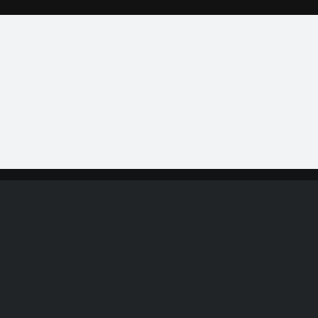
ickler