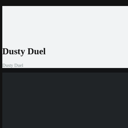
Home
Casinos
Bonis
Slots
Entw
News
Dusty Duel
Dusty Duel