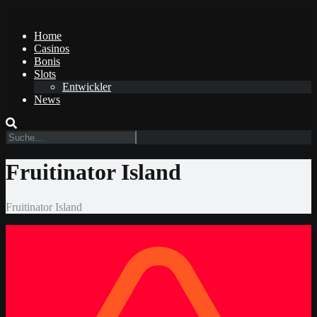
Home
Casinos
Bonis
Slots
Entwickler
News
Fruitinator Island
Fruitinator Island