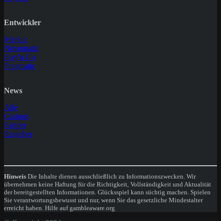
Entwickler
Merkur
Novomatic
Play'n Go
Pragmatic
News
Alle
Casinos
Partner
Ratgeber
Hinweis
Die Inhalte dienen ausschließlich zu Informationszwecken. Wir
übernehmen keine Haftung für die Richtigkeit, Vollständigkeit und Aktualität
der bereitgestellten Informationen. Glücksspiel kann süchtig machen. Spielen
Sie verantwortungsbewusst und nur, wenn Sie das gesetzliche Mindestalter
erreicht haben. Hilfe auf gambleaware.org