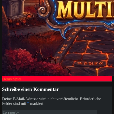
Demo Spiel
Schreibe einen Kommentar
Deine E-Mail-Adresse wird nicht veröffentlicht.
Erforderliche
Felder sind mit
*
markiert