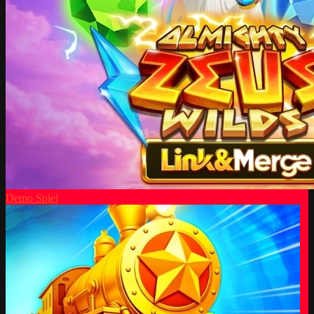
Demo Spiel