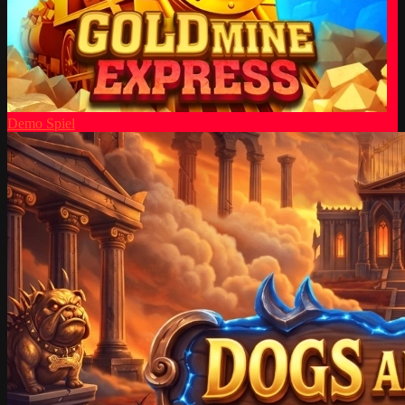
Demo Spiel