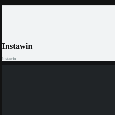
Home
Casinos
Bonis
Slots
Entw
News
Instawin
Instawin