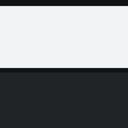
ickler