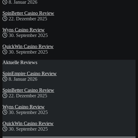
8. Januar 2026
SpinBetter Casino Review
22. Dezember 2025
Wyns Casino Review
30. September 2025
QuickWin Casino Review
30. September 2025
Aktuelle Reviews
SpinEmpire Casino Review
8. Januar 2026
SpinBetter Casino Review
22. Dezember 2025
Wyns Casino Review
30. September 2025
QuickWin Casino Review
30. September 2025