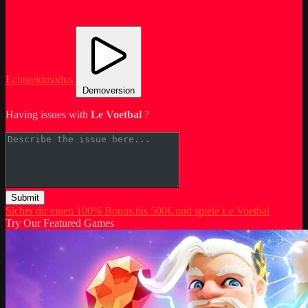
Echtgeldmodus
Demoversion
Having issues with
Le Voetbal
?
Submit
Sicher dir einen 100% Bonus bis 500€ und spiele Le Voetbal
Try Our Featured Games