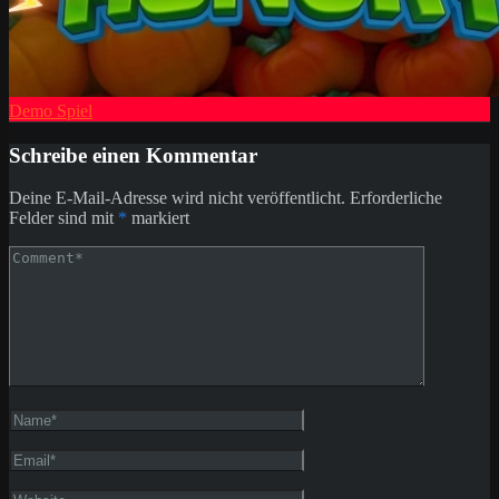
Demo Spiel
Schreibe einen Kommentar
Deine E-Mail-Adresse wird nicht veröffentlicht.
Erforderliche
Felder sind mit
*
markiert