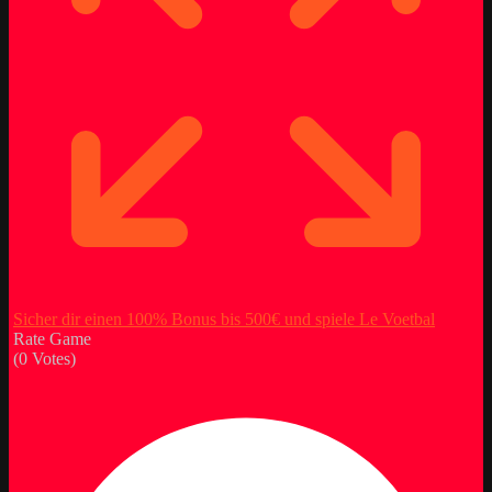
Sicher dir einen 100% Bonus bis 500€ und spiele Le Voetbal
Rate Game
(
0
Votes)