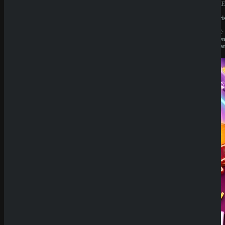
BESITZER:
BESITZE
Liernin
Liernin
Enterprises
Enterpri
LTD
LTD
LIZENZ:
LIZENZ:
Komoren
Komore
(Anjouan)
(Anjoua
Neueste
Beiträge
SpinEmpir
e Casino
Review
SpinBetter
Casino
Review
Wyns
Casino
Review
QuickWin