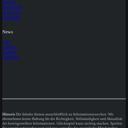
Merkur
Novomatic
Play'n Go
Pragmatic
News
Alle
Casinos
Partner
Ratgeber
Hinweis
Die Inhalte dienen ausschließlich zu Informationszwecken. Wir
übernehmen keine Haftung für die Richtigkeit, Vollständigkeit und Aktualität
der bereitgestellten Informationen. Glücksspiel kann süchtig machen. Spielen
Sie verantwortungsbewusst und nur, wenn Sie das gesetzliche Mindestalter