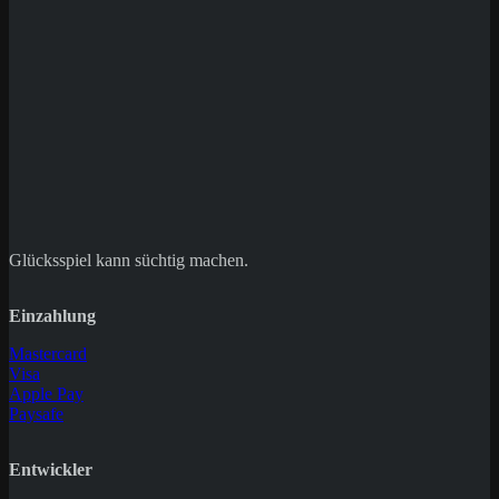
Save my name, email, and website in this
browser for the next time I comment.
Glücksspiel kann süchtig machen.
Einzahlung
Mastercard
Visa
Apple Pay
Paysafe
Entwickler