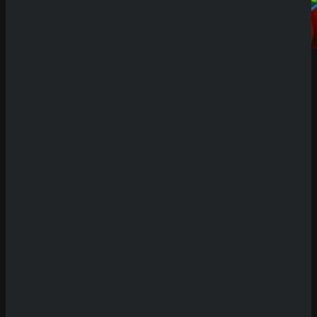
Demo Spiel
Schreibe einen Kommentar
Deine E-Mail-Adresse wird nicht veröffentlicht.
Erforderliche Felder sind mit
*
markiert