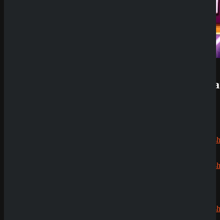
Casino
Review
Betista
Casino
Review
Neueste
Kommenta
Alex
zu
Dazard
rami
zu
CryptoRus
Jens
zu
CryptoRush
200% bis
zu 2.500€
Silizi
zu
CryptoRush
200% bis