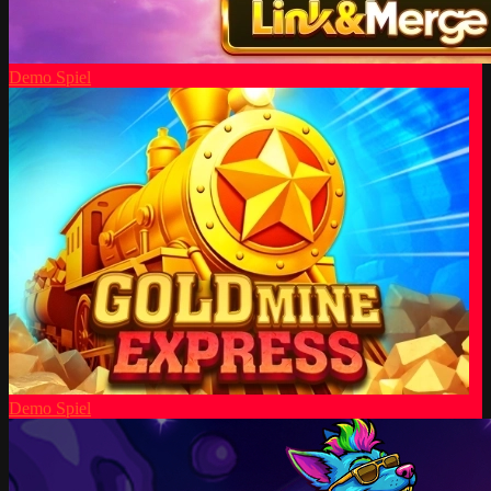
Demo Spiel
Demo Spiel