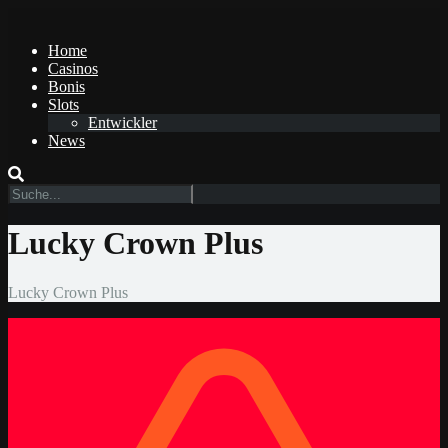
Home
Casinos
Bonis
Slots
Entwickler
News
Lucky Crown Plus
Lucky Crown Plus