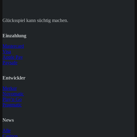
Glücksspiel kann süchtig machen.
Einzahlung
Mastercard
Visa
Apple Pay
Paysafe
Entwickler
Merkur
Novomatic
Play'n Go
Pragmatic
News
Alle
Casinos