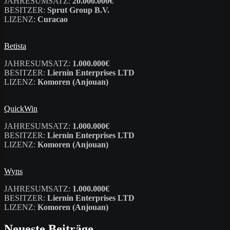
JAHRESUMSATZ:
20.000.000€
BESITZER:
Sprut Group B.V.
LIZENZ:
Curacao
Betista
JAHRESUMSATZ:
1.000.000€
BESITZER:
Liernin Enterprises LTD
LIZENZ:
Komoren (Anjouan)
QuickWin
JAHRESUMSATZ:
1.000.000€
BESITZER:
Liernin Enterprises LTD
LIZENZ:
Komoren (Anjouan)
Wyns
JAHRESUMSATZ:
1.000.000€
BESITZER:
Liernin Enterprises LTD
LIZENZ:
Komoren (Anjouan)
Neueste Beiträge