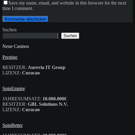
Save my name, email, and website in this browser for the next
time I comment.
Suchen
Suchen
Neue Casinos
Prestige
BESITZER:
Aurevia IT Group
LIZENZ:
Curacao
SpinEmpire
JAHRESUMSATZ:
10.000.000€
BESITZER:
GBL Solutions N.V.
LIZENZ:
Curacao
SpinBetter