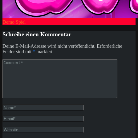
Demo Spiel
Schreibe einen Kommentar
Deine E-Mail-Adresse wird nicht veröffentlicht.
Erforderliche
Felder sind mit
*
markiert