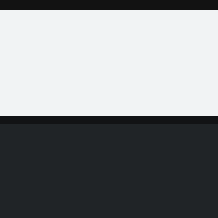
ickler