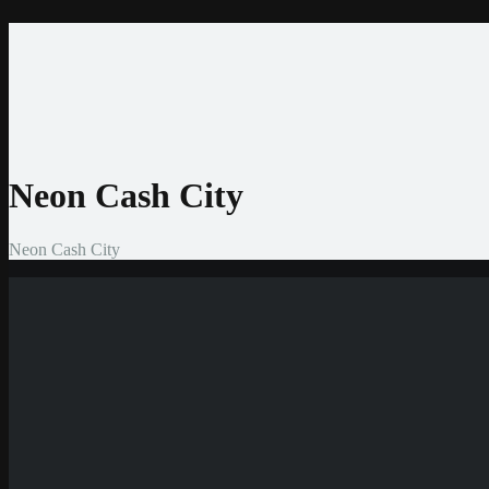
Home
Casinos
Bonis
Slots
Entw
News
Neon Cash City
Neon Cash City