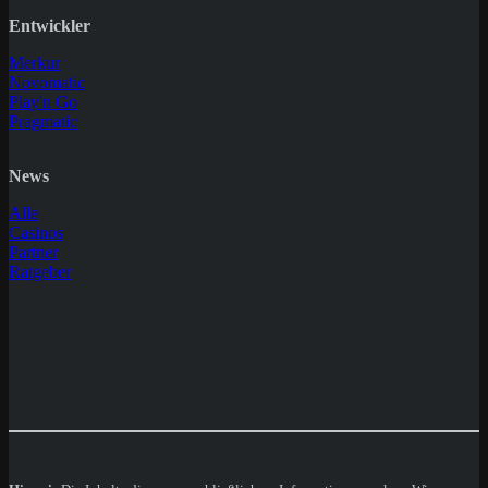
Entwickler
Merkur
Novomatic
Play'n Go
Pragmatic
News
Alle
Casinos
Partner
Ratgeber