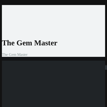
Home
Casinos
Bonis
Slots
Entwickler
News
The Gem Master
The Gem Master
Suchen
Neue Casinos