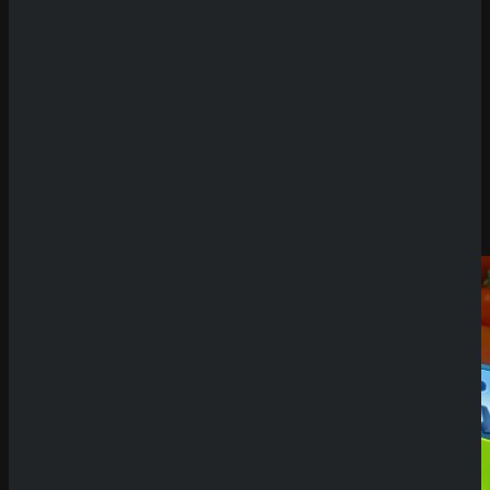
Demo Spiel