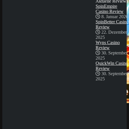
Aktuelle Reviews
SpinEmpire
Casino Review
8. Januar 2026
SpinBetter Casino
Review
22. Dezember
2025
Wyns Casino
Review
30. September
2025
QuickWin Casino
Review
30. September
2025
Demo Spiel