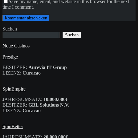
Save my name, email, and website in this browser for the next
time I comment.
Suchen
Suchen
Neue Casinos
Prestige
BESITZER:
Aurevia IT Group
LIZENZ:
Curacao
SpinEmpire
JAHRESUMSATZ:
10.000.000€
BESITZER:
GBL Solutions N.V.
LIZENZ:
Curacao
SpinBetter
JAHRESUMSATZ:
20.000.000€