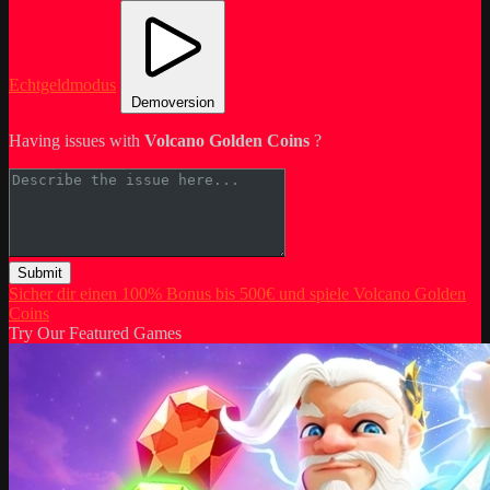
Echtgeldmodus
Demoversion
Having issues with
Volcano Golden Coins
?
Submit
Sicher dir einen 100% Bonus bis 500€ und spiele Volcano Golden
Coins
Try Our Featured Games