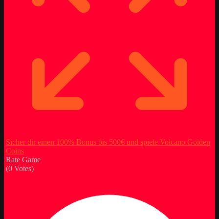
Sicher dir einen 100% Bonus bis 500€ und spiele Volcano Golden
Coins
Rate Game
(
0
Votes)