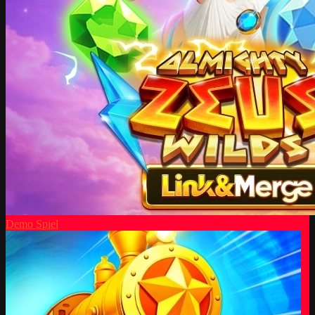
Demo Spiel