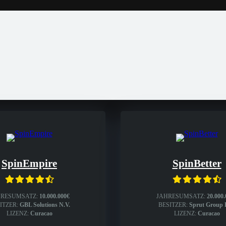
ickler
SpinEmpire
SpinBetter
HRESUMSATZ:
10.000.000€
JAHRESUMSATZ:
20.000
ITZER:
GBL Solutions N.V.
BESITZER:
Sprut Group 
LIZENZ:
Curacao
LIZENZ:
Curacao