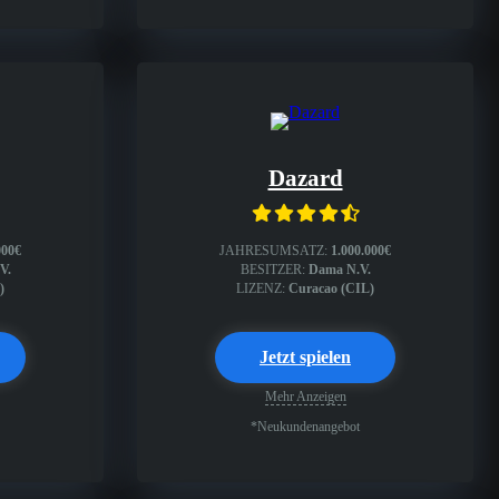
Dazard
000€
JAHRESUMSATZ:
1.000.000€
V.
BESITZER:
Dama N.V.
)
LIZENZ:
Curacao (CIL)
Jetzt spielen
Mehr Anzeigen
*Neukundenangebot