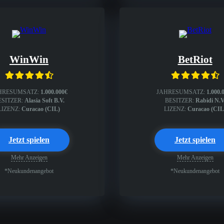
WinWin
BetRiot
HRESUMSATZ:
1.000.000€
JAHRESUMSATZ:
1.000.
ESITZER:
Alasia Soft B.V.
BESITZER:
Rabidi N.V
LIZENZ:
Curacao (CIL)
LIZENZ:
Curacao (CIL
Jetzt spielen
Jetzt spielen
Mehr Anzeigen
Mehr Anzeigen
*Neukundenangebot
*Neukundenangebot