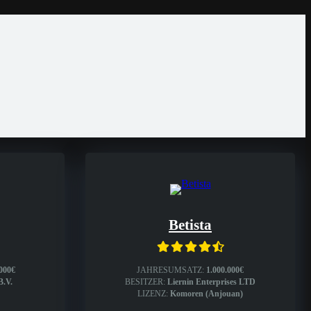
Betista
.000€
JAHRESUMSATZ:
1.000.000€
B.V.
BESITZER:
Liernin Enterprises LTD
LIZENZ:
Komoren (Anjouan)