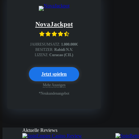
NovaJackpot
JAHRESUMSATZ:
1.000.000€
BESITZER:
Rabidi N.V.
LIZENZ:
Curacao (CIL)
Jetzt spielen
Mehr Anzeigen
*Neukundenangebot
Aktuelle Reviews