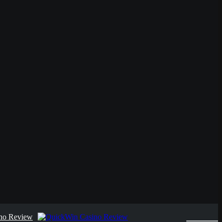
no Review