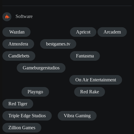
Software
Wazdan
Apricot
Arcadem
Atmosfera
bestgames.tv
Candlebets
Fantasma
Gameburgerstudios
On Air Entertainment
Playngo
Red Rake
Red Tiger
Triple Edge Studios
Vibra Gaming
Zillion Games