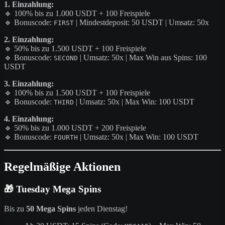
1. Einzahlung:
🔹 100% bis zu 1.000 USDT + 100 Freispiele
🔹 Bonuscode:
| Mindestdeposit: 50 USDT | Umsatz: 50x
FIRST
2. Einzahlung:
🔹 50% bis zu 1.500 USDT + 100 Freispiele
🔹 Bonuscode:
| Umsatz: 50x | Max Win aus Spins: 100
SECOND
USDT
3. Einzahlung:
🔹 100% bis zu 1.500 USDT + 100 Freispiele
🔹 Bonuscode:
| Umsatz: 50x | Max Win: 100 USDT
THIRD
4. Einzahlung:
🔹 50% bis zu 1.000 USDT + 200 Freispiele
🔹 Bonuscode:
| Umsatz: 50x | Max Win: 100 USDT
FOURTH
Regelmäßige Aktionen
🎁
Tuesday Mega Spins
Bis zu
50 Mega Spins
jeden Dienstag!