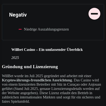
Negativ
Niedrige Auszahlungsgrenzen
Willbet Casino – Ein umfassender Überblick
2025
Gründung und Lizenzierung
WillBet wurde im Juli 2025 gegründet und arbeitet mit einer
Kryptowährungs-freundlichen Ausrichtung
. Das Casino wird
von einem lizenzierten Betreiber mit Sitz in Curaçao oder Anjouan
geführt (Stand Juli 2025, genaue Lizenzierungsdetails werden auf
der Website angegeben). Diese Lizenz erlaubt den Betrieb in
zahlreichen internationalen Märkten und sorgt für ein sicheres und
faires Spielumfeld.