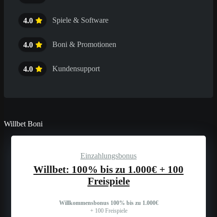
Spiele & Software
4.0
Boni & Promotionen
4.0
Kundensupport
4.0
Willbet Boni
Einzahlungsbonus
Willbet: 100% bis zu 1.000€ + 100
Freispiele
Willkommensbonus 100% bis zu 1.000€
+ 100 Freispiele