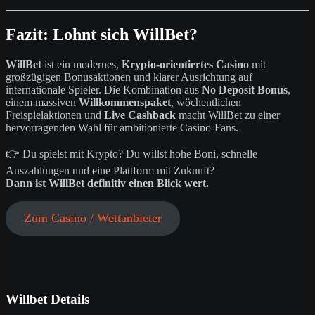
Fazit: Lohnt sich WillBet?
WillBet
ist ein modernes,
Krypto-orientiertes Casino
mit
großzügigen Bonusaktionen und klarer Ausrichtung auf
internationale Spieler. Die Kombination aus
No Deposit Bonus
,
einem massiven
Willkommenspaket
, wöchentlichen
Freispielaktionen und
Live Cashback
macht WillBet zu einer
hervorragenden Wahl für ambitionierte Casino-Fans.
👉 Du spielst mit Krypto? Du willst hohe Boni, schnelle
Auszahlungen und eine Plattform mit Zukunft?
Dann ist WillBet definitiv einen Blick wert.
Zum Casino / Wettanbieter
Willbet Details