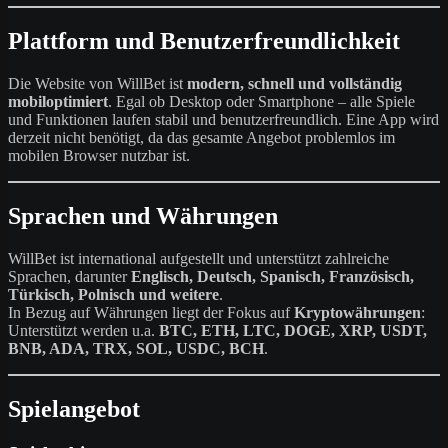
Plattform und Benutzerfreundlichkeit
Die Website von WillBet ist
modern, schnell und vollständig
mobiloptimiert
. Egal ob Desktop oder Smartphone – alle Spiele
und Funktionen laufen stabil und benutzerfreundlich. Eine App wird
derzeit nicht benötigt, da das gesamte Angebot problemlos im
mobilen Browser nutzbar ist.
Sprachen und Währungen
WillBet ist international aufgestellt und unterstützt zahlreiche
Sprachen, darunter
Englisch, Deutsch, Spanisch, Französisch,
Türkisch, Polnisch und weitere
.
In Bezug auf Währungen liegt der Fokus auf
Kryptowährungen
:
Unterstützt werden u.a.
BTC, ETH, LTC, DOGE, XRP, USDT,
BNB, ADA, TRX, SOL, USDC, BCH
.
Spielangebot