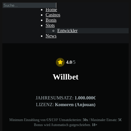
Home
Casinos
Bonis
Slots
Entwickler
News
4.0
/5
Willbet
JAHRESUMSATZ:
1.000.000€
LIZENZ:
Komoren (Anjouan)
Minimum Einzahlung von €/$/£10! Umsatzkriterien:
50x
/ Maximaler Einsatz:
5€
Bonus wird Automatisch gutgeschrieben.
18+