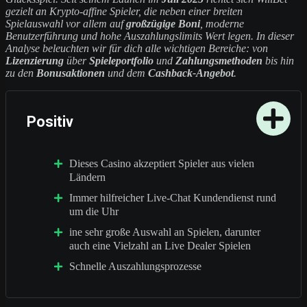
gezielt an Krypto-affine Spieler, die neben einer breiten
Spielauswahl vor allem auf
großzügige Boni
, moderne
Benutzerführung und hohe Auszahlungslimits Wert legen. In dieser
Analyse beleuchten wir für dich alle wichtigen Bereiche: von
Lizenzierung
über
Spieleportfolio
und
Zahlungsmethoden
bis hin
zu den
Bonusaktionen
und dem
Cashback-Angebot
.
Positiv
Dieses Casino akzeptiert Spieler aus vielen
Ländern
Immer hilfreicher Live-Chat Kundendienst rund
um die Uhr
ine sehr große Auswahl an Spielen, darunter
auch eine Vielzahl an Live Dealer Spielen
Schnelle Auszahlungsprozesse