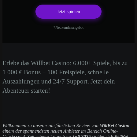
Jetzt spielen
*Neukundenangebot
Erlebe das Willbet Casino: 6.000+ Spiele, bis zu
1.000 € Bonus + 100 Freispiele, schnelle
Auszahlungen und 24/7 Support. Jetzt dein
Abenteuer starten!
Willkommen zu unserer ausführlichen Review von
WillBet Casino
,
einem der spannendsten neuen Anbieter im Bereich Online-
Glücksspiel. Seit seinem Launch im
Juli 2025
richtet sich WillBet