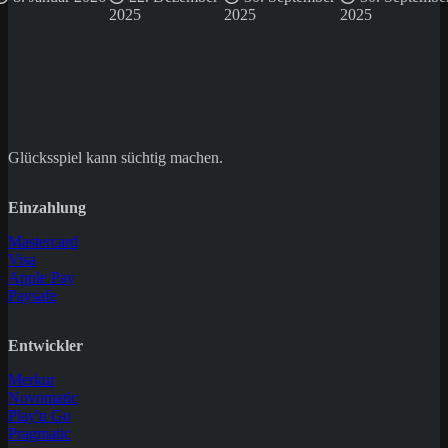
2025
2025
2025
Glücksspiel kann süchtig machen.
Einzahlung
Mastercard
Visa
Apple Pay
Paysafe
Entwickler
Merkur
Novomatic
Play'n Go
Pragmatic