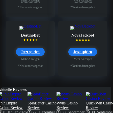
Mehr Anzeigen
Mehr Anzeigen
*Neukundenangebot
*Neukundenangebot
DestinoBet
NovaJackpot
Jetzt spielen
Jetzt spielen
Mehr Anzeigen
Mehr Anzeigen
*Neukundenangebot
*Neukundenangebot
Aktuelle Reviews
SpinEmpire
SpinBetter Casino
Wyns Casino
QuickWin Casin
Casino Review
Review
Review
Review
8. Januar 2026
22. Dezember
30. September
30. Septembe