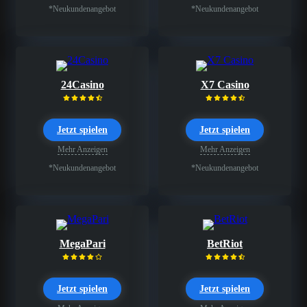
*Neukundenangebot
*Neukundenangebot
24Casino
X7 Casino
Jetzt spielen
Jetzt spielen
Mehr Anzeigen
Mehr Anzeigen
*Neukundenangebot
*Neukundenangebot
MegaPari
BetRiot
Jetzt spielen
Jetzt spielen