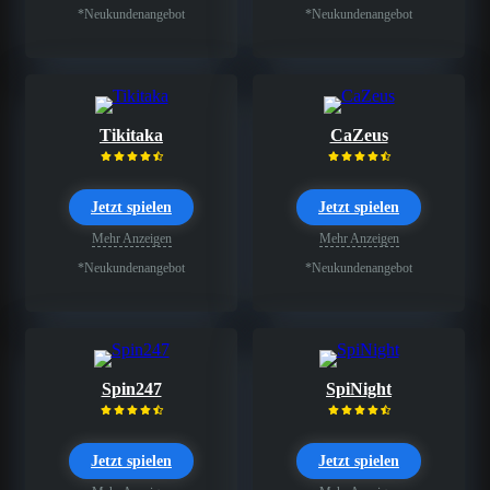
*Neukundenangebot
*Neukundenangebot
Tikitaka
CaZeus
Jetzt spielen
Jetzt spielen
Mehr Anzeigen
Mehr Anzeigen
*Neukundenangebot
*Neukundenangebot
Spin247
SpiNight
Jetzt spielen
Jetzt spielen