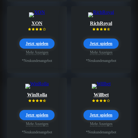
XON
RichRoyal
Jetzt spielen
Jetzt spielen
Mehr Anzeigen
Mehr Anzeigen
*Neukundenangebot
*Neukundenangebot
WinRolla
Willbet
Jetzt spielen
Jetzt spielen
Mehr Anzeigen
Mehr Anzeigen
*Neukundenangebot
*Neukundenangebot