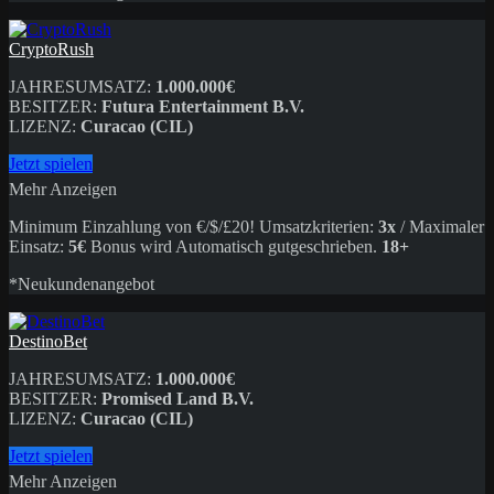
CryptoRush
JAHRESUMSATZ:
1.000.000€
BESITZER:
Futura Entertainment B.V.
LIZENZ:
Curacao (CIL)
Jetzt spielen
Mehr Anzeigen
Minimum Einzahlung von €/$/£20! Umsatzkriterien:
3x
/ Maximaler
Einsatz:
5€
Bonus wird Automatisch gutgeschrieben.
18+
*Neukundenangebot
DestinoBet
JAHRESUMSATZ:
1.000.000€
BESITZER:
Promised Land B.V.
LIZENZ:
Curacao (CIL)
Jetzt spielen
Mehr Anzeigen