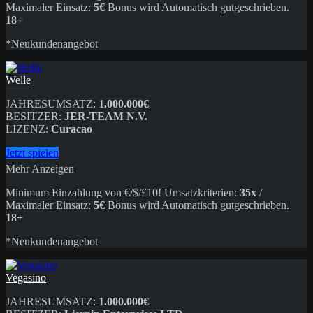
Maximaler Einsatz:
5€
Bonus wird Automatisch gutgeschrieben.
18+
*Neukundenangebot
Welle
JAHRESUMSATZ:
1.000.000€
BESITZER:
JER-TEAM N.V.
LIZENZ:
Curacao
Jetzt spielen
Mehr Anzeigen
Minimum Einzahlung von €/$/£10! Umsatzkriterien:
35x
/
Maximaler Einsatz:
5€
Bonus wird Automatisch gutgeschrieben.
18+
*Neukundenangebot
Vegasino
JAHRESUMSATZ:
1.000.000€