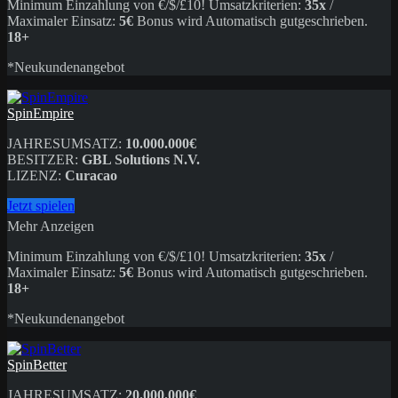
Minimum Einzahlung von €/$/£10! Umsatzkriterien:
35x
/
Maximaler Einsatz:
5€
Bonus wird Automatisch gutgeschrieben.
18+
*Neukundenangebot
SpinEmpire
JAHRESUMSATZ:
10.000.000€
BESITZER:
GBL Solutions N.V.
LIZENZ:
Curacao
Jetzt spielen
Mehr Anzeigen
Minimum Einzahlung von €/$/£10! Umsatzkriterien:
35x
/
Maximaler Einsatz:
5€
Bonus wird Automatisch gutgeschrieben.
18+
*Neukundenangebot
SpinBetter
JAHRESUMSATZ:
20.000.000€