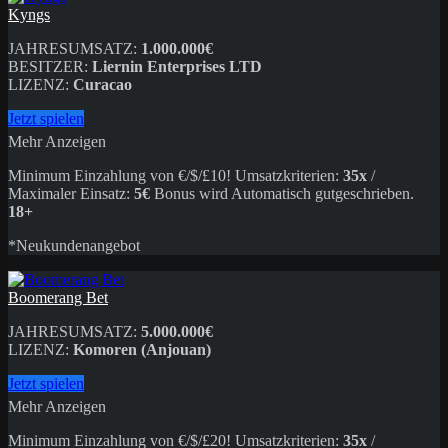
Kyngs
JAHRESUMSATZ:
1.000.000€
BESITZER:
Liernin Enterprises LTD
LIZENZ:
Curacao
Jetzt spielen
Mehr Anzeigen
Minimum Einzahlung von €/$/£10! Umsatzkriterien:
35x
/
Maximaler Einsatz:
5€
Bonus wird Automatisch gutgeschrieben.
18+
*Neukundenangebot
Boomerang Bet
JAHRESUMSATZ:
5.000.000€
LIZENZ:
Komoren (Anjouan)
Jetzt spielen
Mehr Anzeigen
Minimum Einzahlung von €/$/£20! Umsatzkriterien:
35x
/