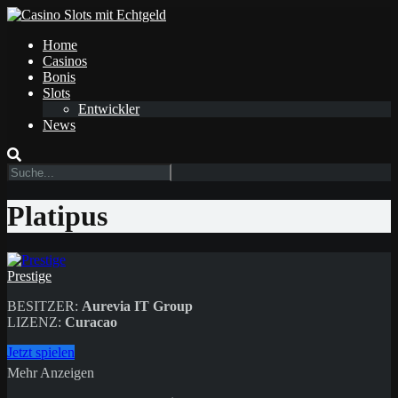
Home
Casinos
Bonis
Slots
Entwickler
News
Platipus
Prestige
BESITZER:
Aurevia IT Group
LIZENZ:
Curacao
Jetzt spielen
Mehr Anzeigen