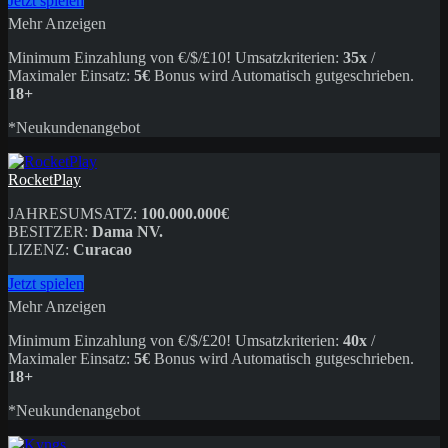
Jetzt spielen
Mehr Anzeigen
Minimum Einzahlung von €/$/£10! Umsatzkriterien:
35x
/
Maximaler Einsatz:
5€
Bonus wird Automatisch gutgeschrieben.
18+
*Neukundenangebot
RocketPlay
JAHRESUMSATZ:
100.000.000€
BESITZER:
Dama NV.
LIZENZ:
Curacao
Jetzt spielen
Mehr Anzeigen
Minimum Einzahlung von €/$/£20! Umsatzkriterien:
40x
/
Maximaler Einsatz:
5€
Bonus wird Automatisch gutgeschrieben.
18+
*Neukundenangebot