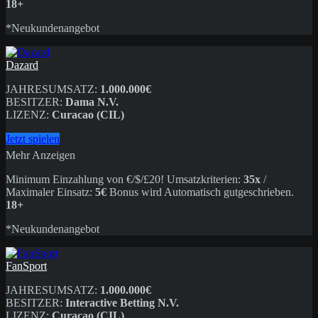
18+
*Neukundenangebot
Dazard
JAHRESUMSATZ:
1.000.000€
BESITZER:
Dama N.V.
LIZENZ:
Curacao (CIL)
Jetzt spielen
Mehr Anzeigen
Minimum Einzahlung von €/$/£20! Umsatzkriterien:
35x
/
Maximaler Einsatz:
5€
Bonus wird Automatisch gutgeschrieben.
18+
*Neukundenangebot
FanSport
JAHRESUMSATZ:
1.000.000€
BESITZER:
Interactive Betting N.V.
LIZENZ:
Curacao (CIL)