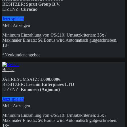
BESITZER:
Sprut Group B.V.
LIZENZ:
Curacao
Jetzt spielen
Mehr Anzeigen
Minimum Einzahlung von €/$/£10! Umsatzkriterien:
35x
/
Maximaler Einsatz:
5€
Bonus wird Automatisch gutgeschrieben.
18+
*Neukundenangebot
Betista
JAHRESUMSATZ:
1.000.000€
BESITZER:
Liernin Enterprises LTD
LIZENZ:
Komoren (Anjouan)
Jetzt spielen
Mehr Anzeigen
Minimum Einzahlung von €/$/£10! Umsatzkriterien:
35x
/
Maximaler Einsatz:
5€
Bonus wird Automatisch gutgeschrieben.
18+