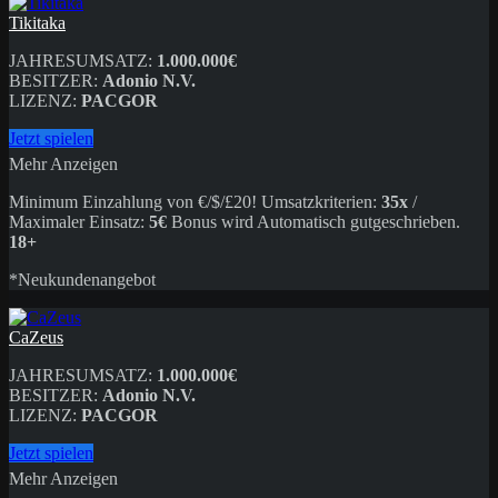
Tikitaka
JAHRESUMSATZ:
1.000.000€
BESITZER:
Adonio N.V.
LIZENZ:
PACGOR
Jetzt spielen
Mehr Anzeigen
Minimum Einzahlung von €/$/£20! Umsatzkriterien:
35x
/
Maximaler Einsatz:
5€
Bonus wird Automatisch gutgeschrieben.
18+
*Neukundenangebot
CaZeus
JAHRESUMSATZ:
1.000.000€
BESITZER:
Adonio N.V.
LIZENZ:
PACGOR
Jetzt spielen
Mehr Anzeigen