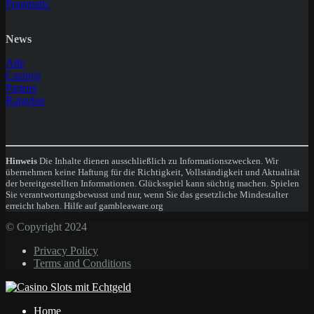
Pragmatic
News
Alle
Casinos
Partner
Ratgeber
Hinweis
Die Inhalte dienen ausschließlich zu Informationszwecken. Wir
übernehmen keine Haftung für die Richtigkeit, Vollständigkeit und Aktualität
der bereitgestellten Informationen. Glücksspiel kann süchtig machen. Spielen
Sie verantwortungsbewusst und nur, wenn Sie das gesetzliche Mindestalter
erreicht haben. Hilfe auf gambleaware.org
© Copyright 2024
Privacy Policy
Terms and Conditions
Home