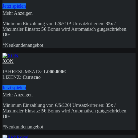
Jetzt spielen
Mehr Anzeigen
Minimum Einzahlung von €/$/£10! Umsatzkriterien:
35x
/
Maximaler Einsatz:
5€
Bonus wird Automatisch gutgeschrieben.
18+
*Neukundenangebot
XON
JAHRESUMSATZ:
1.000.000€
LIZENZ:
Curacao
Jetzt spielen
Mehr Anzeigen
Minimum Einzahlung von €/$/£20! Umsatzkriterien:
35x
/
Maximaler Einsatz:
5€
Bonus wird Automatisch gutgeschrieben.
18+
*Neukundenangebot