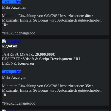
Jetzt spielen
Mehr Anzeigen
Minimum Einzahlung von €/$/£20! Umsatzkriterien:
40x
/
Maximaler Einsatz:
5€
Bonus wird Automatisch gutgeschrieben.
18+
*Neukundenangebot
MegaPari
JAHRESUMSATZ:
20.000.000€
BESITZER:
Vdsoft & Script Development SRL
LIZENZ:
Komoren
Jetzt spielen
Mehr Anzeigen
Minimum Einzahlung von €/$/£20! Umsatzkriterien:
35x
/
Maximaler Einsatz:
5€
Bonus wird Automatisch gutgeschrieben.
18+
*Neukundenangebot