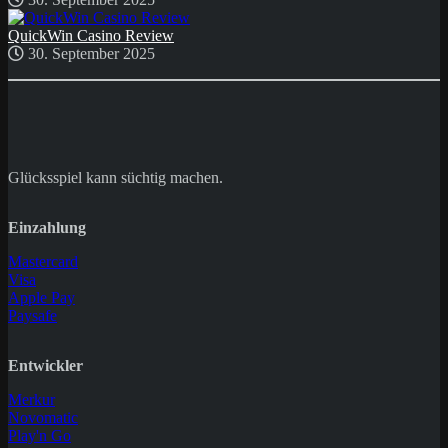
QuickWin Casino Review
30. September 2025
Glücksspiel kann süchtig machen.
Einzahlung
Mastercard
Visa
Apple Pay
Paysafe
Entwickler
Merkur
Novomatic
Play'n Go